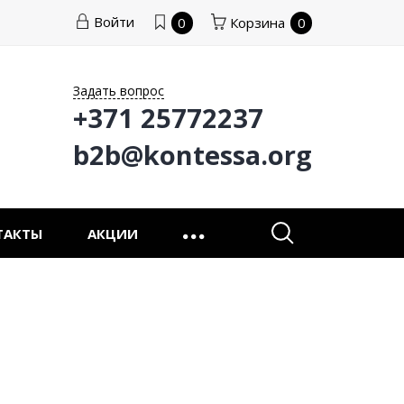
Войти
0
Корзина
0
Задать вопрос
+371 25772237
b2b@kontessa.org
ТАКТЫ
АКЦИИ