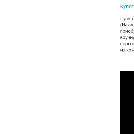
Купит
Прест
(Naza
приоб
вручн
персо
из ко