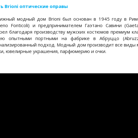
ь Brioni оптические оправы
ижный модный дом Brioni был основан в 1945 году в Ри
reno Fonticoli) и предпринимателем Гаэтано Савини (Gae
рел благодаря производству мужских костюмов премиум кл
ую опытными портными на фабрике в Абруццо (Abruzzo
нализированный подход. Модный дом производит все виды м
жи, ювелирные украшения, парфюмерию и очки.