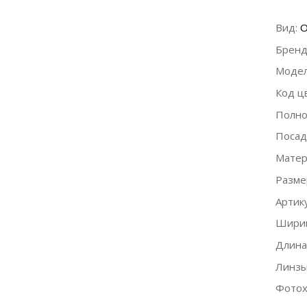
Вид:
О
Бренд
Модел
Код ц
Полно
Посад
Матер
Разме
Артику
Ширин
Длина
Линзы
Фотох