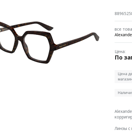
8896525
все тов
Alexand
Цена:
По за
Цена де
магази
Наличи
Alexand
корриги
Линзы с