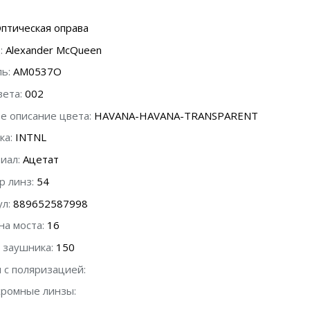
птическая оправа
:
Alexander McQueen
ь:
AM0537O
вета:
002
е описание цвета:
HAVANA-HAVANA-TRANSPARENT
ка:
INTNL
иал:
Ацетат
р линз:
54
л:
889652587998
а моста:
16
 заушника:
150
 с поляризацией:
ромные линзы: