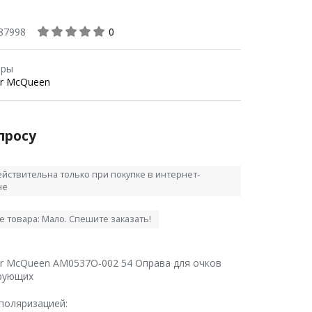
87998
0
ары
er McQueen
просу
йствительна только при покупке в интернет-
не
е товара:
Мало. Спешите заказать!
er McQueen AM0537O-002 54 Оправа для очков
рующих
 поляризацией: