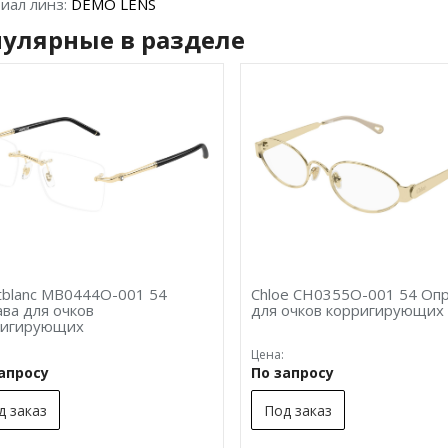
иал линз:
DEMO LENS
улярные в разделе
blanc MB0444O-001 54
Chloe CH0355O-001 54 Оп
ва для очков
для очков корригирующих
ригирующих
Цена:
запросу
По запросу
д заказ
Под заказ