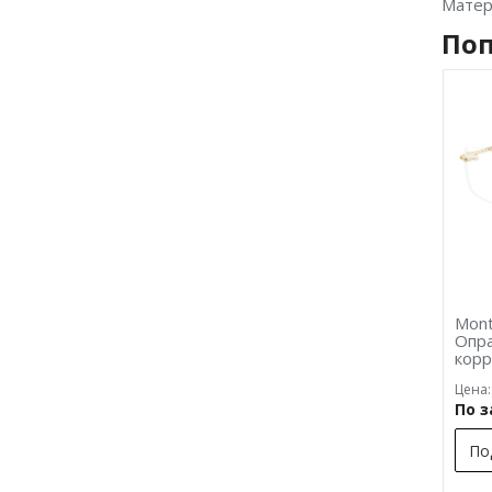
Матер
Поп
Mont
Опра
кор
Цена:
По 
По