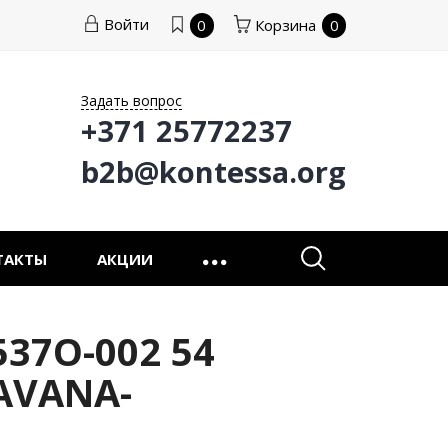
Войти
0
Корзина
0
Задать вопрос
+371 25772237
b2b@kontessa.org
ТАКТЫ
АКЦИИ
37O-002 54
AVANA-