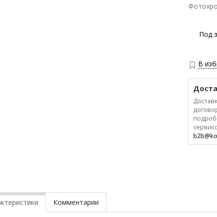
Фотохро
Под 
В из
Доста
Доставк
договор
подроб
сервис
b2b@ko
актеристики
Комментарии