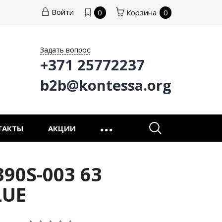
Войти
0
Корзина
0
Задать вопрос
+371 25772237
b2b@kontessa.org
ТАКТЫ
АКЦИИ
90S-003 63
LUE