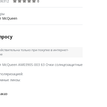
06312
0
ары
er McQueen
просу
йствительна только при покупке в интернет-
не
er McQueen AM0390S-003 63 Очки солнцезащитные
 поляризацией:
мные линзы:
заказ