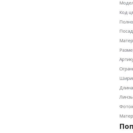
Модел
Код ц
Полно
Посад
Матер
Разме
Артику
Огран
Ширин
Длина
Линзы
Фотох
Матер
Поп