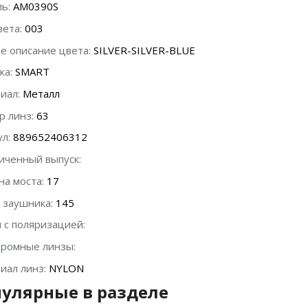
ь:
AM0390S
вета:
003
е описание цвета:
SILVER-SILVER-BLUE
ка:
SMART
иал:
Металл
р линз:
63
л:
889652406312
иченный выпуск:
а моста:
17
 заушника:
145
 с поляризацией:
ромные линзы:
иал линз:
NYLON
улярные в разделе