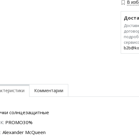
В из
Доста
Доставк
договор
подроб
сервис
b2b@ko
актеристики
Комментарии
чки солнцезащитные
К:
PROMO30%
:
Alexander McQueen