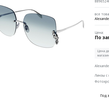
8896524
все тов
Alexand
Цена:
По за
Цена де
магази
Alexand
Линзы с
Фотохро
Под 