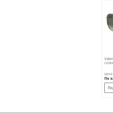
Vale
сол
Цена:
По 
По